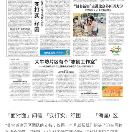
『面对面』问需 『实打实』纾困 ——『海星C区』开展常态化『拜访行动』当好企业『暖心管家』
“非常感谢园区团队的支持，仅用一个月就帮我们解决了迫在眉睫