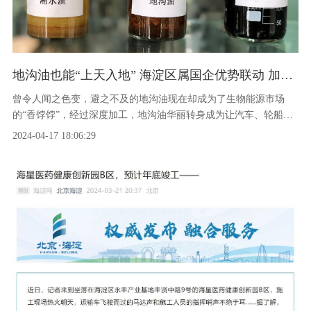
地沟油也能“上天入地” 海淀区属国企优势联动 加速推进能源经济大循环
曾令人闻之色变，避之不及的地沟油现在却成为了生物能源市场
的“香饽饽”，经过深度加工，地沟油华丽转身成为让汽车、轮船、
飞机都能“喝”的清洁燃料油，作为“双碳”目标实现的先锋军流入循
2024-04-17 18:06:29
环经济“大动脉”。目前，海淀区在循环经济领域再出新举措，将由
海淀区属国企—北京海新能源科技股份有限公司（以下简称海新能
科）与北京海能环境治理有限公司（以下简称海能环境）共同出资
建设餐厨废弃油脂收运处理平台公司，该公司位于海淀区大工村循
环经济产业园，可实现餐厨废弃油脂的资源化利用，这一举措不仅
为区域内的餐厨废弃油脂管理提供了先进经验，同时也为地沟油深
化加工问题提供了有效的解决方案。