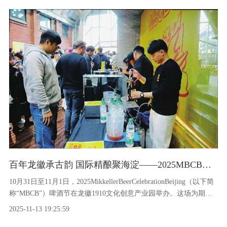
效落地。
百年龙徽承古韵 国际精酿聚海淀——2025MBCB啤酒节打造海淀秋日文化消费新热点
10月31日至11月1日，2025MikkellerBeerCelebrationBeijing（以下简
称“MBCB”）啤酒节在龙徽1910文化创意产业园举办。这场为期两
天的精酿嘉年华，不仅是舌尖上的盛宴，更是一场融合啤酒、运
2025-11-13 19:25:59
动、美食与潮流消费的复合型文化体验。