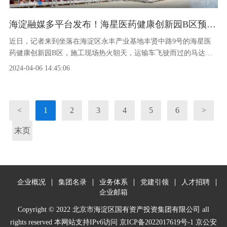
海淀融媒多平台发布！海星医药健康创新园B区预计年底竣工
近日，记者来到坐落在海淀区永丰产业基地丰贤中路9号的海星医
药健康创新园B区，施工现场热火朝天，运输车飞驶而过的马达声
和施工人员的指挥哨声不绝于耳……据了解，海星医药健康创新园
2024-04-06 14:45:06
B区五栋楼体地下结构已完工
<
1
2
3
4
5
6
>
末页
企业概况
集团名录
业务体系
党建引领
人才招聘
企业邮箱
Copyright © 2022 北京市海淀区国有资产投资集团有限公司 all
rights reserved 本网站支持IPv6访问
京ICP备2022017619号-1 京公安