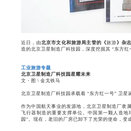
近日，由
北京市文化和旅游局主管的《
旅游
》杂
造的北京卫星制造厂科技园，深度挖掘其
“东方
工业旅游专题
北京卫星制造厂科技园星耀未来
文・图
\ 金戈铁马
北京卫星制造厂科技园承载着
“东方红一号” 卫
作为中国航天事业的发源地，北京卫星制造厂隶
飞行器制造的重要支撑单位。中国第一颗人造地球卫星
园”。现在，老旧的厂房已卸下了光荣的使命，变