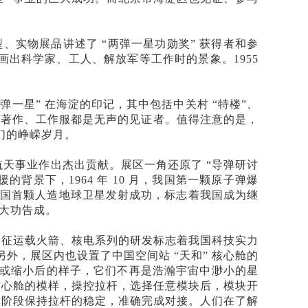
、实物展品讲述了 “两弹一星功勋奖” 获得者和参
画出科学家、工人、解放军等工作时的景象。1955
弹一星” 在海淀的印记，其中包括中关村 “特楼”、
学著作、工作服都是无声的见证者。值得注意的是，
们的峥嵘岁月。
、航天事业作出杰出贡献。展区一角还原了 “导弹研讨
背景下，1964 年 10 月，我国第一颗原子弹爆
 年我国首颗人造地球卫星发射成功，标志着我国成为继
于大功告成。
长征运载火箭、核电系列的研发标志着我国科技实力
，展区内也设置了中国空间站 “天和” 核心舱的
或缩小后的样子，它们不再是浩瀚宇宙中渺小的星
核心舱的模样，操控拉杆，选择任意模块后，模块开
后阶段保持拉杆的稳定，准确完成对接。人们在了解