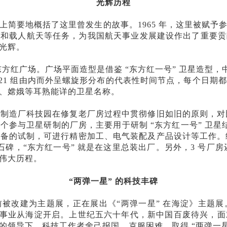
光辉历程
上简要地概括了这里曾发生的故事。
1965 年，这里被赋
测和载人航天等任务，为我国航天事业发展建设作出了重要贡
光辉。
 东方红广场。广场平面造型是借鉴 “东方红一号” 卫星造型
置 21 组由内而外呈螺旋形分布的代表性时间节点，每个日
、嫦娥等耳熟能详的卫星名称。
星制造厂科技园在修复老厂房过程中贯彻修旧如旧的原则，对
个参与卫星研制的厂房，主要用于研制 “东方红一号” 卫星
备的试制，可进行精密加工、电气装配及产品设计等工作。继
石碑，“东方红一号” 就是在这里总装出厂。另外，3 号厂
伟大历程。
“两弹一星” 的科技丰碑
目前被改建为主题展，正在展出《“两弹一星” 在海淀》主
星” 事业从海淀开启。上世纪五六十年代，新中国百废待兴
的领导下，科技工作者舍己报国，克服困难，取得 “两弹一星