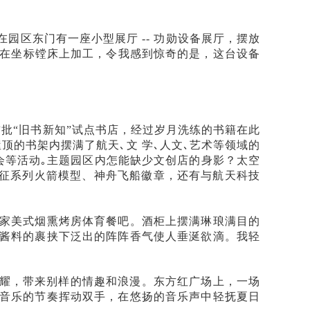
在园区东门有一座小型展厅
-- 功勋设备展厅，摆放
曾在坐标镗床上加工，令我感到惊奇的是，这台设备
首批
“旧书新知”试点书店，经过岁月洗练的书籍在此
的书架内摆满了航天､文 学､人文､艺术等领域的
会等活动｡主题园区内怎能缺少文创店的身影？太空
长征系列火箭模型、神舟飞船徽章，还有与航天科技
家美式烟熏烤房体育餐吧。酒柜上摆满琳琅满目的
酱料的裹挟下泛出的阵阵香气使人垂涎欲滴。我轻
。
闪耀，带来别样的情趣和浪漫。东方红广场上，一场
音乐的节奏挥动双手，在悠扬的音乐声中轻抚夏日