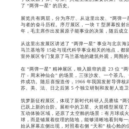
了 “两弹一星” 的历史。
展览共有两层，分为序厅、从这里出发、
“两弹一
与者的奋斗历程。序厅展区，一块 T 型屏幕投射
年，毛主席作出发展原子能事业的决策，随后成立 
从这里出发展区讲述了
“两弹一星” 事业与北京
马兰基地等 15处与现代科学事业相关的地点，
室外展区专门复原了马兰基地的建筑外观，周围的
在
“两弹一星” 精神展区，映入眼帘的是 23 位
厅 - 周末神仙会” 的场景，三张沙发、一个茶几
炸成功。随后喜报迭传，1966 年我国发射导弹核
苏、美、法、日之后第 5 个独立研制和发射人造
筑梦新征程展区，体现了新时代科研人员赓续
“
已跃上新的台阶。展柜中的卫星、火箭模型展现了
互动体验区域，还原了太空舱的场景：有月球或
球，而是铺展着纹理的陆地，能够清晰地看到每一
始从屏幕左侧出现，对照着右侧 “天和” 核心