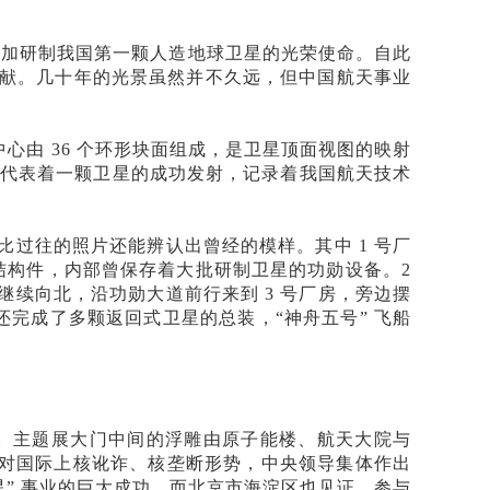
予参加研制我国第一颗人造地球卫星的光荣使命。自此
献。几十年的光景虽然并不久远，但中国航天事业
，中心由 36 个环形块面组成，是卫星顶面视图的映射
期都代表着一颗卫星的成功发射，记录着我国航天技术
比过往的照片还能辨认出曾经的模样。其中
1 号厂
结构件，内部曾保存着大批研制卫星的功勋设备。2
续向北，沿功勋大道前行来到 3 号厂房，旁边摆
房还完成了多颗返回式卫星的总装，“神舟五号” 飞船
题展。主题展大门中间的浮雕由原子能楼、航天大院与
，面对国际上核讹诈、核垄断形势，中央领导集体作出
” 事业的巨大成功。而北京市海淀区也见证、参与