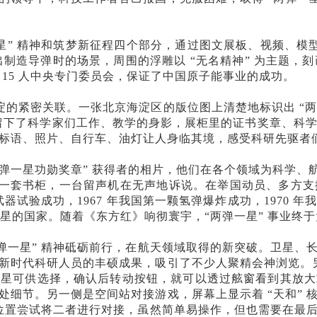
星” 精神和筑梦新征程四个部分，通过图文展板、视频、模型
出制造导弹时的场景，周围的浮雕以 “无名精神” 为主题，刻
15 人中央专门委员会，保证了中国原子能事业的成功。
海淀的紧密关联。一张北京海淀区的版位图上清楚地标识出 “两
都留下了科学家们工作、教学的身影，展柜里的证书奖章、科
标语、照片、自行车、油灯让人身临其境，感受科研先驱者
 “两弹一星功勋奖章” 获得者的相片，他们在各个领域为科学
、一套书柜，一台留声机在无声地诉说。在举国动员、多方支援的
武器试验成功，1967 年我国第一颗氢弹爆炸成功，1970
卫星的国家。随着《东方红》响彻寰宇，“两弹一星” 事业终
两弹一星” 精神砥砺前行，在航天领域取得的新突破。卫星、
新时代科研人员的丰硕成果，吸引了不少人聚精会神浏览。另外
火星可供选择，确认后转动按钮，就可以透过舷窗看到其放大
处细节。另一侧是空间站对接游戏，屏幕上显示着 “天和” 
舱的位置尝试将二者进行对接，虽然简单易操作，但也需要在最