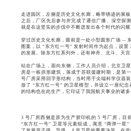
走进园区，左侧是历史文化长廊，略带锈迹的展板
之后，厂区先后参与并完成了通信广播、深空探
就是在这坚实的步伐中不断迸发出各个时代的闪耀
穿过历史文化长廊，眼前是一处小型圆形广场
--
图案，以 “东方红一号” 发射时间作为起点，设
的发展。除东方红系列外，还有神舟、北斗、天宫
站在广场上，面向东侧，工作人员介绍，北京卫
房是一栋拱形建筑，落成于苏联援建时期，是第一
号厂房采用回字形结构，当时用于尖端科学仪器装
放了 “东方红一号” 的卫星模型，并设立一座纪念
的结构也在此生产，它印证了我国航天事业的诸多
3 号厂房西侧是原为生产胶印机的 5 号厂房，
“东方红一号” 卫星等元素组成，寓意 “两弹一
了发展原子弹、导弹、人造卫星的重要决策。在党