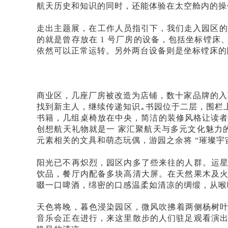
航天历史和知识的同时，还能体验在太空舱内的操
走出主题展，在工作人员指引下，我们走入园区的
的就是曾存放在 1 号厂房的设备，包括坐标镗
依然可以正常运转。另外两台设备则是坐标镗床的
商业区，几座厂房被改造为店铺，数十家品牌的入
找到新主人，继续传递知识｡书园位于二层，围栏
书籍，几组桌椅放在中央，简洁的装修风格让读者
创想航天礼物就是一 家汇聚航天与多元文化魅力
元素相关的文具和萌态玩偶，游园之余将 “璀璨宇宙
阳光已不再炽烈，园区内多了些来往的人群。运
饮品，餐厅内配备多块高清大屏。在天然果木及
啜一口啤酒，绵密的口感温柔如清凉的绸缎，从喉
天色将晚，暮色浸染园区，微风吹拂着两侧杨树
音乐会正在进行，来这里散步的人们驻足观看演