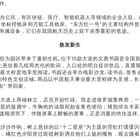
作。
办公区，有区块链、医疗、智能机器人等领域的企业入驻。
床、坐标镗铣床和万能工具铣床。“东方红一号”的主要结构件
附属设备，它们在我国航天历史上留下浓墨重彩的笔迹｡
焕发新生
驻为园区带来了蓬勃生机｡位于功勋大道的文惠书园是全国
上悬挂着几组周杰伦的歌词，入口处的吧台提供饮品，直通屋顶
最大程度地享受阅读｡书园还会举办电影沙龙､读书会､签售
的特色文创店铺｡商品以中国航天事业重大里程碑为灵感，
” 带回家。
星大道上商铺林立，店员开始忙碌。我走进保罗烟熏烤房，一
火苗的簇拥中，牛胸肉的油脂宛如金黄色琥珀；猪肋排在丰富
咙顺滑而下，伴随屏幕上酣畅的赛事，正是消夏的绝佳选择
叶沙沙作响，树上悬挂的以
“十二星座”为主题的霓虹灯缓缓
出，橘红色夕阳穿过斑驳树影洒在他们上扬的嘴角，观众随着