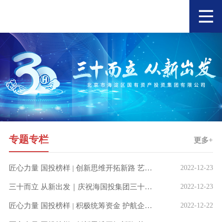
专题专栏
更多+
匠心力量 国投榜样 | 创新思维开拓新路 艺术教育大有可为
2022-12-23
三十而立 从新出发｜庆祝海国投集团三十周年职工摄影作品展（第一期）——集团总部
2022-12-23
匠心力量 国投榜样 | 积极统筹资金 护航企业发展
2022-12-22