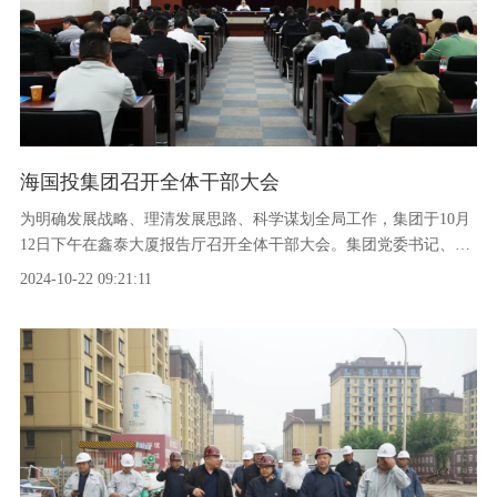
海国投集团召开全体干部大会
为明确发展战略、理清发展思路、科学谋划全局工作，集团于10月
12日下午在鑫泰大厦报告厅召开全体干部大会。集团党委书记、董
事长张国斌参加会议并发表讲话。集团总部领导班子、中层干部、
2024-10-22 09:21:11
一级监管企业领导班子现场参会，海国龙油公司领导班子在视频分
会场参会。会议由集团党委副书记、总经理于志伟主持。