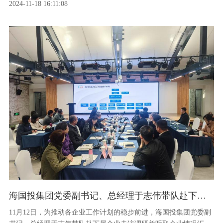
济协调发展，11月14日至16日，海淀区政府党组成员、副区长隋晓
2024-11-18 16:11:08
峰带队赴海国投蒙西地区项目调研。海淀区国资委党委委员、副主
任郑雪银，海国投集团党委书记、董事长张国斌，总经济师陈鸥，
海国投集团相关部门、相关企业负责人及行业专家陪同调研。
海国投集团党委副书记、总经理于志伟带队赴下属企业走访调研
11月12日，为推动各企业工作计划的稳步前进，海国投集团党委副