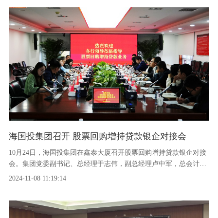
海国投集团召开 股票回购增持贷款银企对接会
10月24日，海国投集团在鑫泰大厦召开股票回购增持贷款银企对接
会。集团党委副书记、总经理于志伟，副总经理卢中军，总会计师
王笛，战略投资部经理王力，财务金融部经理赵珺，海新能科董事
2024-11-08 11:19:14
会秘书张蕊及中国工商银行、中国农业银行、中国建设银行、交通
银行机构代表参加会议。