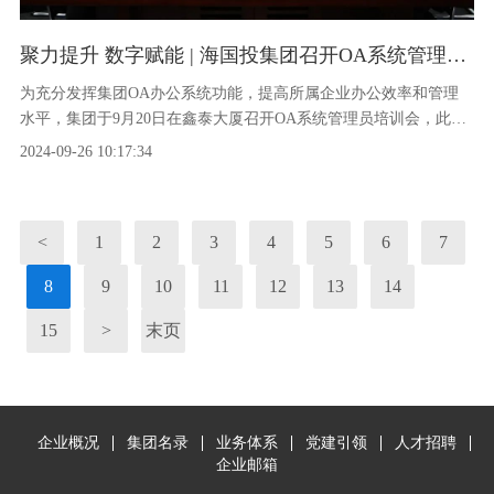
聚力提升 数字赋能 | 海国投集团召开OA系统管理员培训会
为充分发挥集团OA办公系统功能，提高所属企业办公效率和管理
水平，集团于9月20日在鑫泰大厦召开OA系统管理员培训会，此次
培训特别邀请了致远互联软件股份有限公司项目经理陈畅进行专题
2024-09-26 10:17:34
辅导，集团所属企业OA系统管理员参加培训。培训围绕所属企业
OA系统的各项功能做了讲解，特别针对预制行政办公常用的基础
表单模板搭建和流程配置方面进行了详细说明。陈畅老师从OA表
<
1
2
3
4
5
6
7
单流程实施落地环节入手，逐一解析和示范，帮助所属企业OA管
理员解决在OA实施过程中遇到的问题，加深对OA系统高阶功能的
8
9
10
11
12
13
14
理解。
15
>
末页
企业概况
集团名录
业务体系
党建引领
人才招聘
企业邮箱