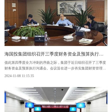
海国投集团组织召开三季度财务资金及预算执行沟通会
值此第四季度全力冲刺的序曲之际，集团于近日组织召开了三季度
财务资金及预算执行沟通会。会议旨在进一步夯实集团财资管理深
度融合，推动年度预算目标稳步达成，为集团三年行动方案持续注
2024-11-08 11:15:35
入澎湃动力。集团副总经理卢中军、总会计师王笛、各业务板块分
管领导、集团财务金融部负责人赵珺、各下属企业财务负责人参
会。