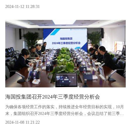
演练等方式，增强集团系统员工的消防安全意识，不断提升员工防
2024-11-12 11:28:31
控及自救能力，有效提升重大突发事件应急保障，遏制各类事故的
发生。集团副总经理卢中军、集团综合管理部负责人和安全工作相
关人员及新入职员工，一级监管企业分管领导、安全生产负责人及
安全员等60余人参加活动。
海国投集团召开2024年三季度经营分析会
为确保各项经营工作的落实，持续推进全年经营目标的实现，10月
末，集团组织召开2024年三季度经营分析会，会议总结了前三季度
经营工作完成情况，分析研判当前市场形势，研究部署四季度重点
2024-11-08 11:21:22
工作任务，谋划明年工作方向。