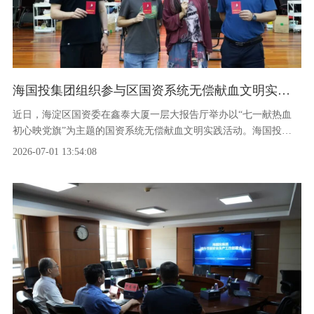
海国投集团组织参与区国资系统无偿献血文明实践活动
近日，海淀区国资委在鑫泰大厦一层大报告厅举办以“七一献热血
初心映党旗”为主题的国资系统无偿献血文明实践活动。海国投集
团积极组织本部及下属各企业党员、青年干部职工踊跃参与，以热
2026-07-01 13:54:08