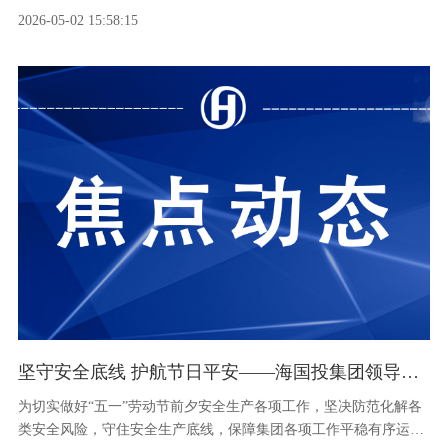
发热，用辛勤付出诠释“劳动光荣、创造伟大”的深刻内涵，为海国
2026-05-02 15:58:15
投集团高质量发展注入强劲动力。
坚守安全底线 护航节日平安——海国投集团领导开展“五一”节前安全生产检查
为切实做好“五一”劳动节前夕安全生产各项工作，坚决防范化解各
类安全风险，守住安全生产底线，保障集团各项工作平稳有序运