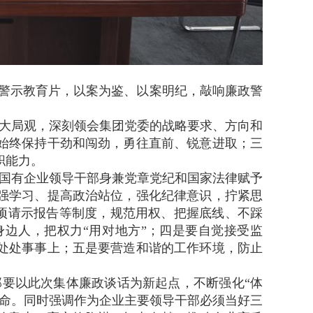
看警示教育片，以案为鉴、以案明纪，敲响廉政警
大局观，深刻领会集团党委的战略要求、方向和
始终保持干劲和闯劲，勇往直前、锐意进取；三
职能力。
国有企业领导干部身兼党章党纪和国家法律赋予
强学习、提高政治站位，强化纪律意识，拧紧思
事项请示报告等制度，规范用权、把握底线、不踩
边人，把权力“用对地方”；四是要自觉接受监
处处事事上；五是要营造和谐的工作环境，防止
部要以此次集体廉政谈话为新起点，不断强化
“体
使命。同时强调作为企业主要领导干部必须当好三