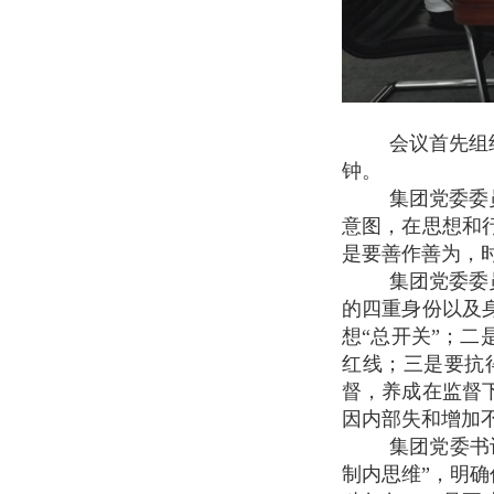
会议首先组
钟。
集团党委委
意图，在思想和
是要善作善为，
集团党委委
的四重身份以及
想
“总开关”；
红线；三是要抗
督，养成在监督
因内部失和增加
集团党委书
制内思维”，明