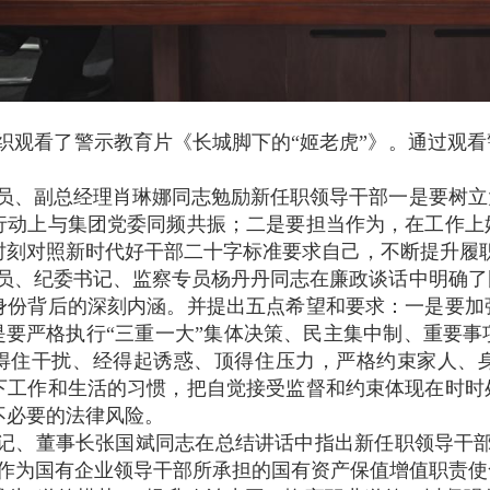
织观看了警示教育片《长城脚下的
“姬老虎”》。通过观
员、副总经理肖琳娜同志勉励新任职领导干部一是要树立
行动上与集团党委同频共振；二是要担当作为，在工作上
时刻对照新时代好干部二十字标准要求自己，不断提升履
员、纪委书记、监察专员杨丹丹同志在廉政谈话中明确了
身份背后的深刻内涵。并提出五点希望和要求：一是要加
二是要严格执行“三重一大”集体决策、民主集中制、重要
得住干扰、经得起诱惑、顶得住压力，严格约束家人、身
下工作和生活的习惯，把自觉接受监督和约束体现在时时
不必要的法律风险。
记、董事长张国斌同志在总结讲话中指出新任职领导干
确作为国有企业领导干部所承担的国有资产保值增值职责