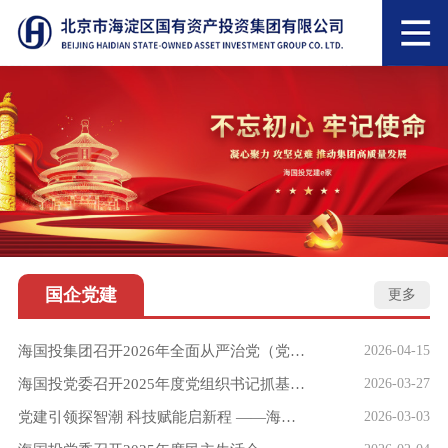
国企党建
更多
海国投集团召开2026年全面从严治党（党建）工作会暨警示教...
2026-04-15
海国投党委召开2025年度党组织书记抓基层党建述职评议会暨...
2026-03-27
党建引领探智潮 科技赋能启新程 ——海国投党委开展“你好，...
2026-03-03