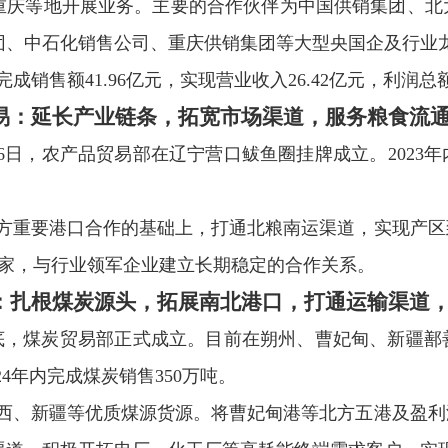
重庆
等地开展业务。
主要的合作伙伴
为
中国供销集团、北
团、中石化销售公司、重庆供销集团等大型央国企及行业
完成销售额
41.96
亿元，实现营业收入
26.42
亿元，利润总
易：
延长产业链条，拓宽市场渠道，服务粮食流
6
日，农产品贸易部在辽宁营口鲅鱼圈挂牌成立。
2023
年
方重要港口合作的基础上，打通北粮南运渠道，实现产区
家，与行业领军企业建立长期稳定的合作关系。
：扎根煤炭源头，拓展南北港口，打通运输渠道
底，煤炭贸易部正式成立。目前在朔州、曹妃甸、新疆鄯
24
年内完成煤炭销售
350
万吨。
西、新疆等优质煤源货源。将曹妃甸港等北方五港及盈利