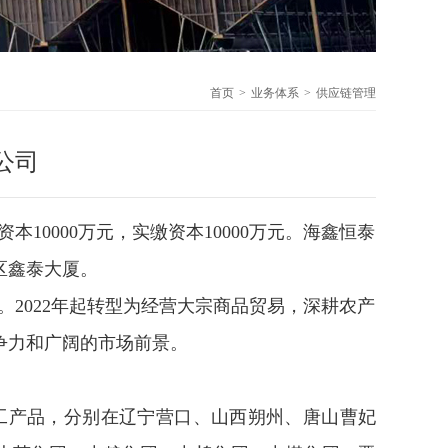
首页
业务体系
供应链管理
公司
资本
10000
万元，实缴资本
10000
万元。海鑫恒泰
区鑫泰大厦。
。
2022
年起转型为经营大宗商品贸易，深耕农产
争力和广阔的市场前景。
工产品
，分别在辽宁营口、山西朔州、唐山曹妃