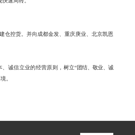
现快速周转。
建仓控货。
并
向成都金发、重庆庚业、北京凯恩
本、诚信立业的经营原则，树立
“
团结、敬业、诚
环境。