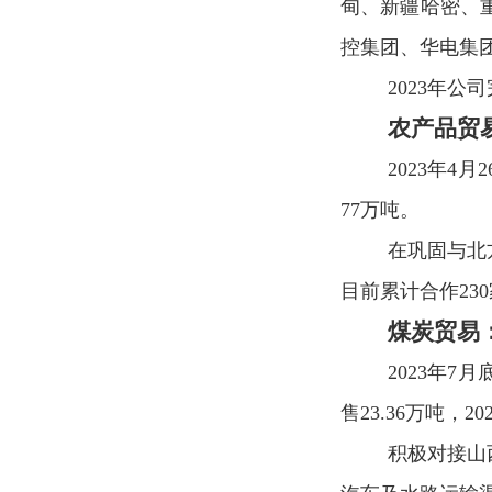
甸、新疆哈密、
控集团、华电集
2023
年公司
农产品
贸
2023
年
4
月
2
77
万吨。
在巩固与北
目前累计合作
230
煤炭贸易
2023
年
7
月
售
23.36
万吨，
20
积极对接山