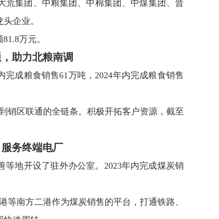
大荒集团、
中粮
集团、中棉集团、中煤
集团、晋
龙头企业。
额
81.8
万元。
通，助力北粮南调
内完成粮食销售
61
万吨，
2024
年内完成粮食销售
到销区联通的全链条。积极开拓客户资源，截至
，服务终端电厂
善等地开设了驻外办公室。
2023
年内完成煤炭销
港等南方二港作为煤炭销售的平台，打通铁路、